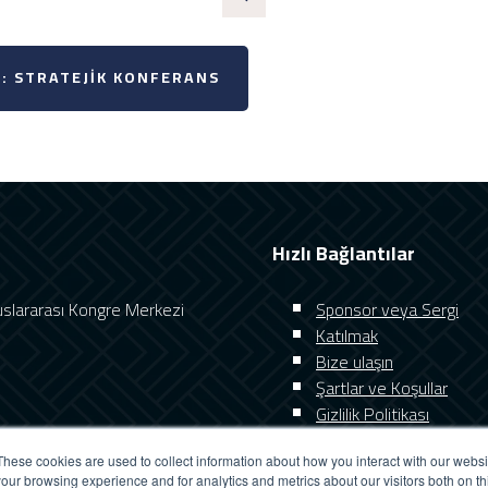
: STRATEJIK KONFERANS
Hızlı Bağlantılar
luslararası Kongre Merkezi
Sponsor veya Sergi
Katılmak
Bize ulaşın
Şartlar ve Koşullar
Gizlilik Politikası
These cookies are used to collect information about how you interact with our webs
our browsing experience and for analytics and metrics about our visitors both on th